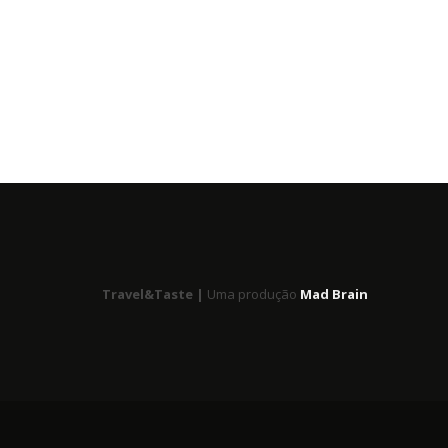
Travel&Taste |
Uma produção
Mad Brain