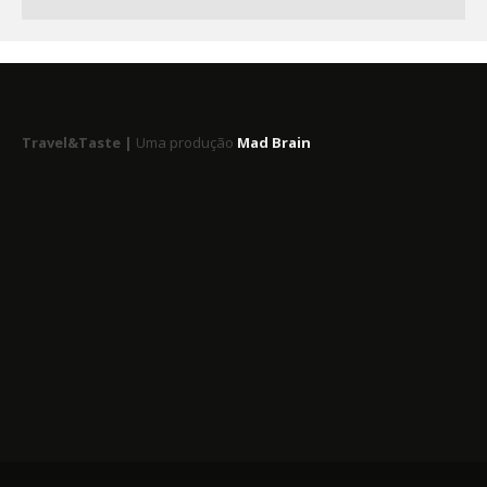
Travel&Taste |
Uma produção
Mad Brain