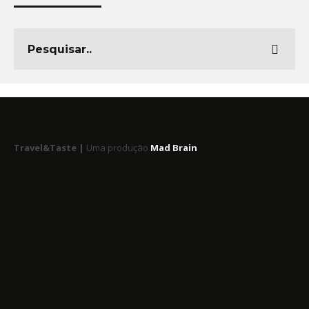
Travel&Taste |
Uma produção
Mad Brain