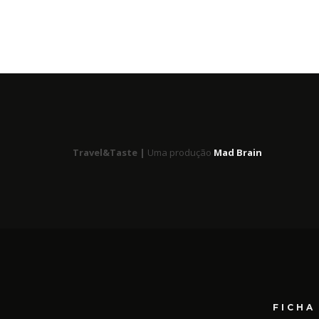
Travel&Taste |
Uma produção
Mad Brain
FICHA