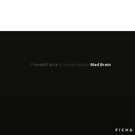
Travel&Taste |
Uma produção
Mad Brain
FICHA