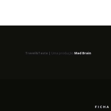
Travel&Taste |
Uma produção
Mad Brain
FICHA