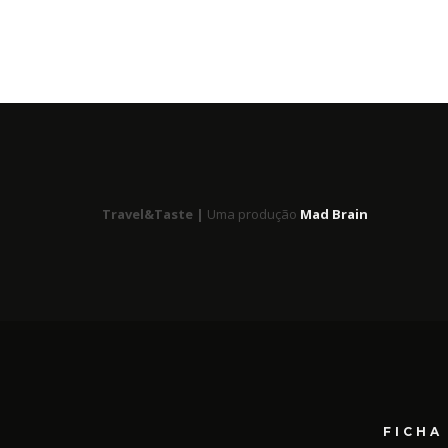
Travel&Taste |
Uma produção
Mad Brain
FICHA