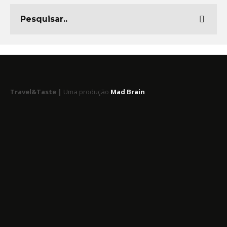
Travel&Taste |
Uma produção
Mad Brain