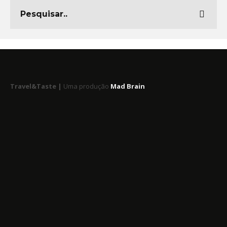
Travel&Taste |
Uma produção
Mad Brain