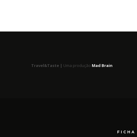
Travel&Taste |
Uma produção
Mad Brain
FICHA