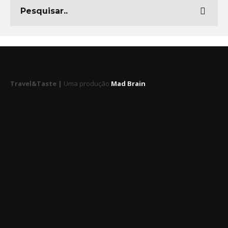
Travel&Taste |
Uma produção
Mad Brain