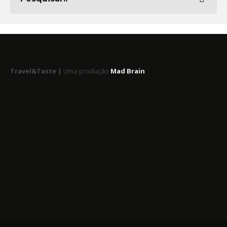
Travel&Taste |
Uma produção
Mad Brain