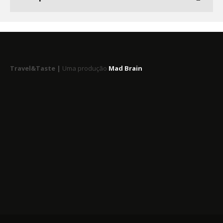
Travel&Taste |
Uma produção
Mad Brain