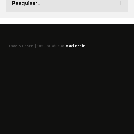
Travel&Taste |
Uma produção
Mad Brain