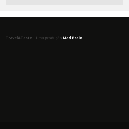
Travel&Taste |
Uma produção
Mad Brain