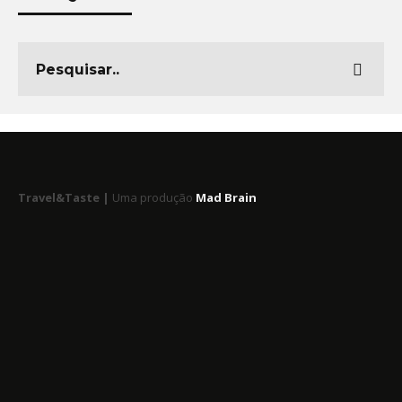
Travel&Taste |
Uma produção
Mad Brain