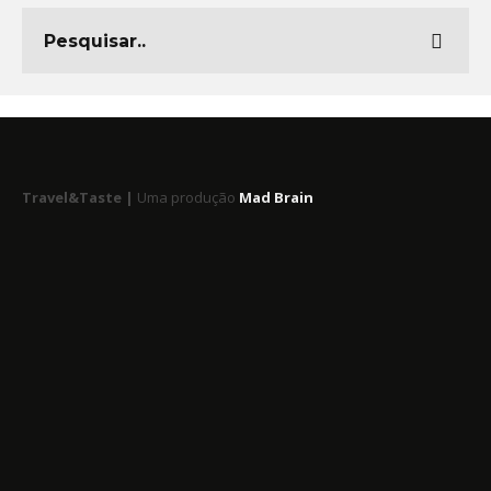
Travel&Taste |
Uma produção
Mad Brain