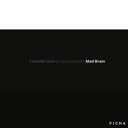
Travel&Taste |
Uma produção
Mad Brain
FICHA