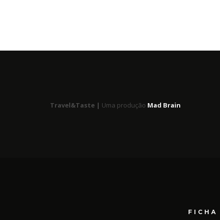
Travel&Taste |
Uma produção
Mad Brain
FICHA