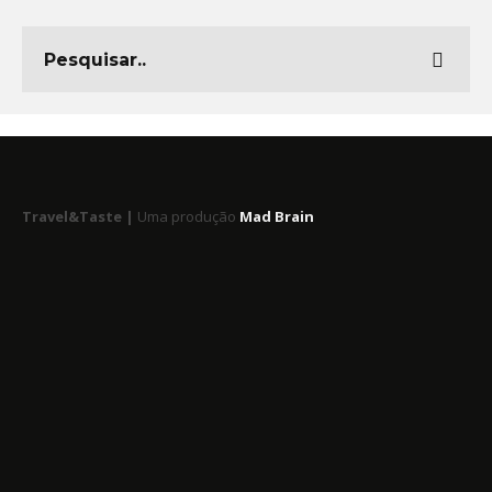
Travel&Taste |
Uma produção
Mad Brain