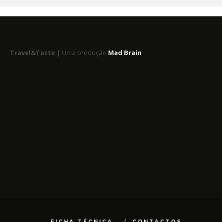
Travel&Taste |
Uma produção
Mad Brain
FICHA TÉCNICA
CONTACTOS