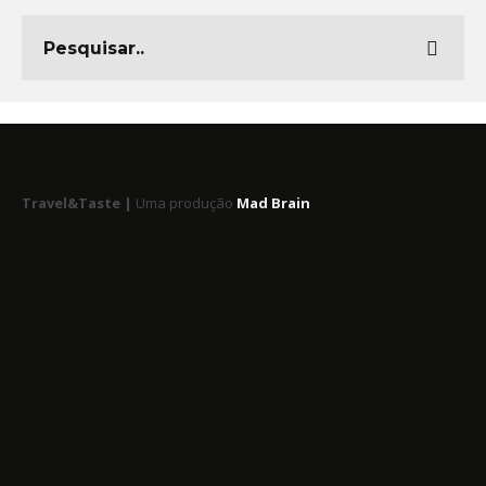
Travel&Taste |
Uma produção
Mad Brain