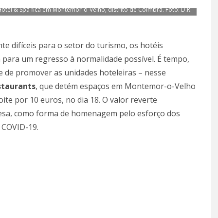
otel & Spa fica em Montemor-o-Velho, distrito de Coimbra. Foto: D.R.
e difíceis para o setor do turismo, os hotéis
para um regresso à normalidade possível. É tempo,
s e de promover as unidades hoteleiras – nesse
estaurants
, que detém espaços em Montemor-o-Velho
ite por 10 euros, no dia 18. O valor reverte
esa, como forma de homenagem pelo esforço dos
e COVID-19.