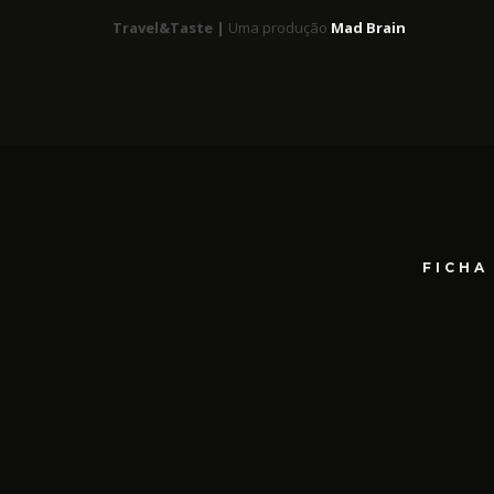
Travel&Taste |
Uma produção
Mad Brain
FICHA