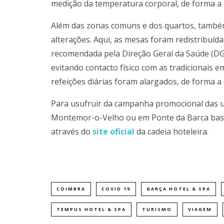
medição da temperatura corporal, de forma a 
Além das zonas comuns e dos quartos, també
alterações. Aqui, as mesas foram redistribuída
recomendada pela Direção Geral da Saúde (DG
evitando contacto físico com as tradicionais e
refeições diárias foram alargados, de forma a 
Para usufruir da campanha promocional das u
Montemor-o-Velho ou em Ponte da Barca basta 
através do
site oficial
da cadeia hoteleira.
COIMBRA
COVID 19
GARÇA HOTEL & SPA
TEMPUS HOTEL & SPA
TURISMO
VIAGEM