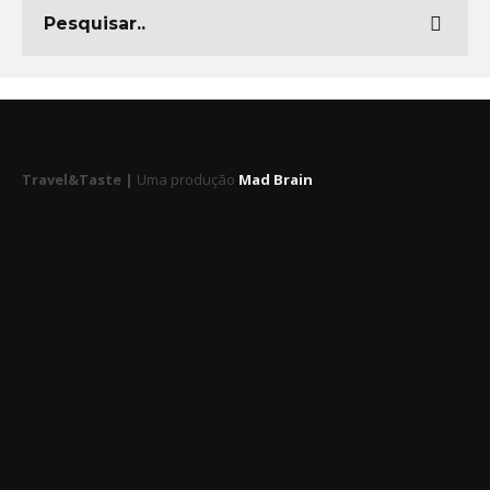
Travel&Taste |
Uma produção
Mad Brain