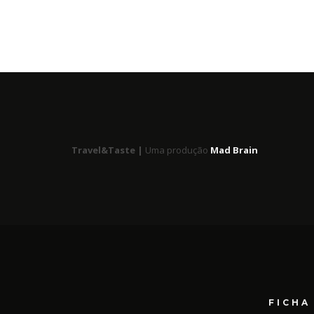
Travel&Taste |
Uma produção
Mad Brain
FICHA