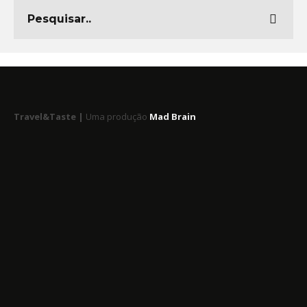
Travel&Taste |
Uma produção
Mad Brain