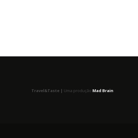
Travel&Taste |
Uma produção
Mad Brain