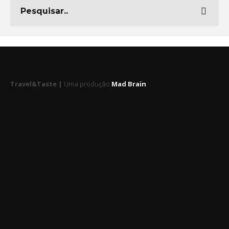
Travel&Taste |
Uma produção
Mad Brain