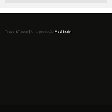
Travel&Taste |
Uma produção
Mad Brain