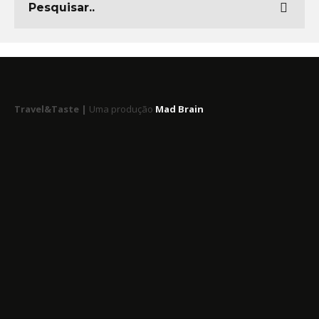
Travel&Taste |
Uma produção
Mad Brain