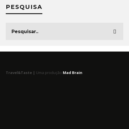
PESQUISA
Travel&Taste |
Uma produção
Mad Brain