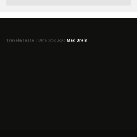
Travel&Taste |
Uma produção
Mad Brain