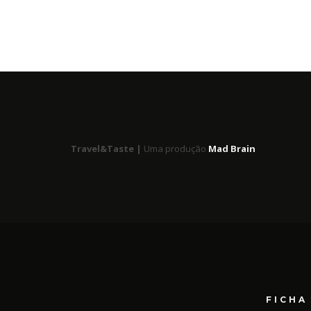
Travel&Taste |
Uma produção
Mad Brain
FICHA