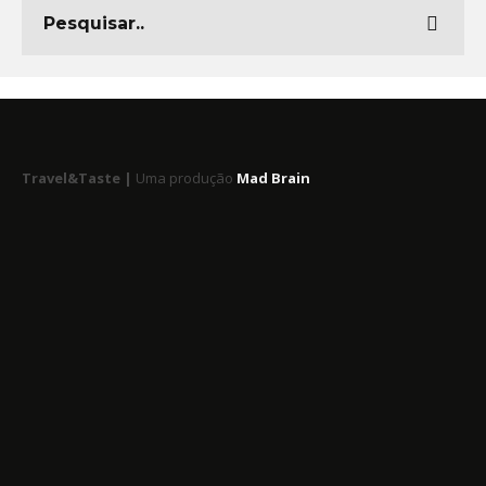
Travel&Taste |
Uma produção
Mad Brain