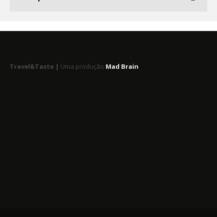
Travel&Taste |
Uma produção
Mad Brain