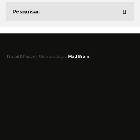
Travel&Taste |
Uma produção
Mad Brain