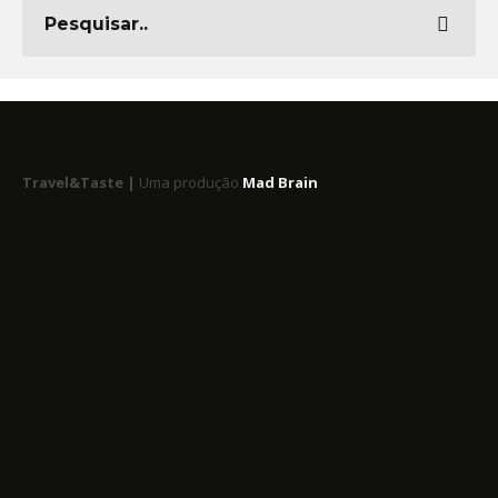
Travel&Taste |
Uma produção
Mad Brain