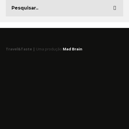
Travel&Taste |
Uma produção
Mad Brain