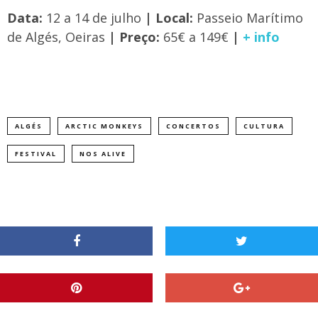
Data:
12 a 14 de julho
| Local:
Passeio Marítimo
de Algés, Oeiras
| Preço:
65€ a 149€
|
+ info
ALGÉS
ARCTIC MONKEYS
CONCERTOS
CULTURA
FESTIVAL
NOS ALIVE