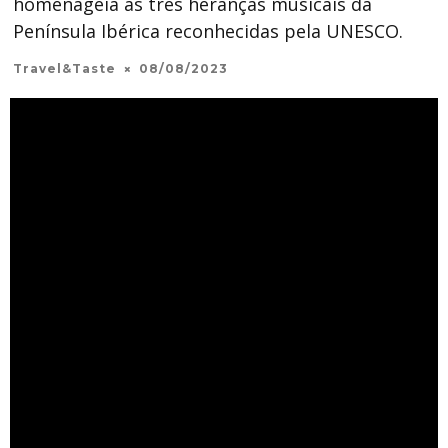
homenageia as três heranças musicais da
Península Ibérica reconhecidas pela UNESCO.
Travel&Taste
08/08/2023