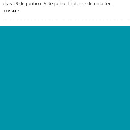
dias 29 de junho e 9 de julho. Trata-se de uma fei
...
LER MAIS