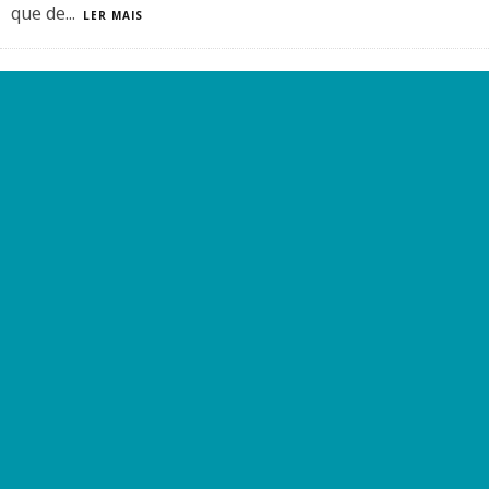
que de
...
LER MAIS