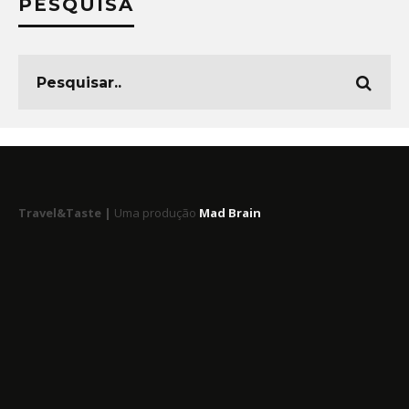
PESQUISA
Travel&Taste |
Uma produção
Mad Brain