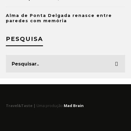
Alma de Ponta Delgada renasce entre
paredes com memória
PESQUISA
Travel&Taste |
Uma produção
Mad Brain