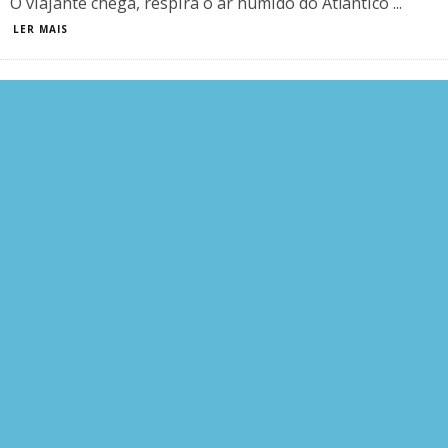
O viajante chega, respira o ar húmido do Atlântico
...
LER MAIS