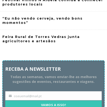
Festival Vinhos N’Aldeia convida a conhecer
produtores locais
“Eu não vendo cerveja, vendo bons
momentos”
Feira Rural de Torres Vedras junta
agricultores e artesãos
RECEBA A NEWSLETTER
Todas as semanas, vamos enviar-lhe as melhores
sugestões de eventos, restaurantes e viagens.
oseuemail@mail.pt
Your
email
VAMOS A ISSO!