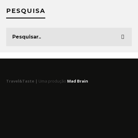
PESQUISA
Travel&Taste |
Uma produção
Mad Brain