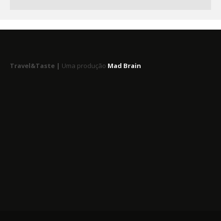
Travel&Taste |
Uma produção
Mad Brain