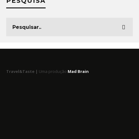
PESQUISA
Travel&Taste |
Uma produção
Mad Brain