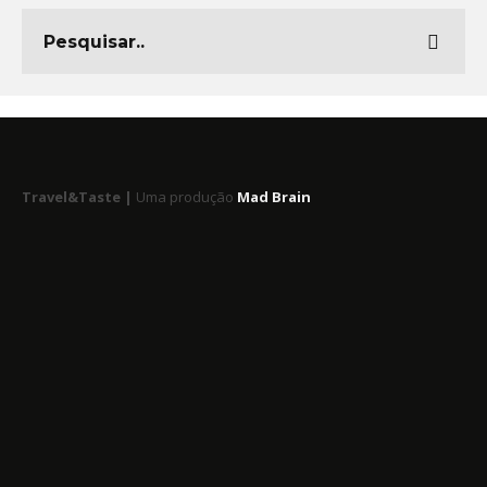
Travel&Taste |
Uma produção
Mad Brain