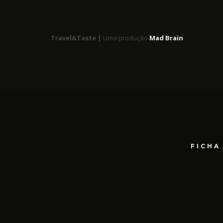
Travel&Taste |
Uma produção
Mad Brain
FICHA