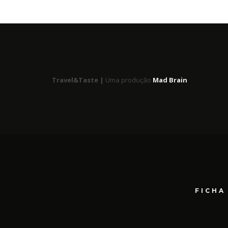
Travel&Taste |
Uma produção
Mad Brain
FICHA